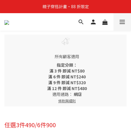
親子穿搭計畫・88 折限定
親子穿搭計畫・88 折限定
貼身補貨計畫  任選 6 件 $888
買4件短T送雨傘☂️！【這把傘，大概率不是你在撐☂️】
親子穿搭計畫・88 折限定
所有顧客適用
指定分類：
滿 3 件 即減 NT$80
滿 6 件 即減 NT$240
滿 9 件 即減 NT$320
滿 12 件 即減 NT$480
適用通路：
網店
條款與細則
任選3件490/6件900