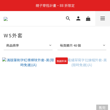
親子穿搭計畫・88 折限定
親子穿搭計畫・88 折限定
貼身補貨計畫  任選 6 件 $888
買4件短T送雨傘☂️！【這把傘，大概率不是你在撐☂️】
WS外套
親子穿搭計畫・88 折限定
商品排序
每頁顯示 48 個
熱銷到貨
售完