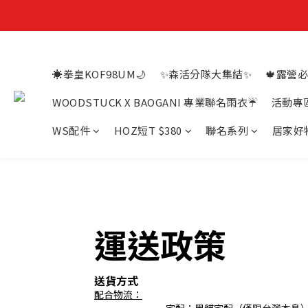
☀️拳皇KOF98UM🌙
✨森活分隊大集結✨
🍁露營必
WOODSTUCK X BAOGANI 專業聯名雨衣☔
活動專
WS配件
HOZ短T $380
聯名系列
居家好
運送政策
送貨方式
配合物流：
（僅限台灣本島