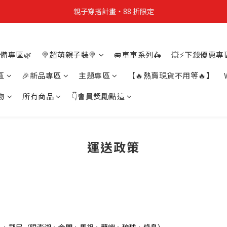
親子穿搭計畫・88 折限定
親子穿搭計畫・88 折限定
貼身補貨計畫  任選 6 件 $888
備專區🌿
🍭超萌親子裝🍭
🚐車車系列🛵
💥⚡下殺優惠專區
買4件短T送雨傘☂️！【這把傘，大概率不是你在撐☂️】
區
🎉新品專區
主題專區
【🔥熱賣現貨不用等🔥】
親子穿搭計畫・88 折限定
物
所有商品
👇會員獎勵點這
運送政策
）、郵局（限澎湖、金門、馬祖、蘭嶼、琉球、綠島）