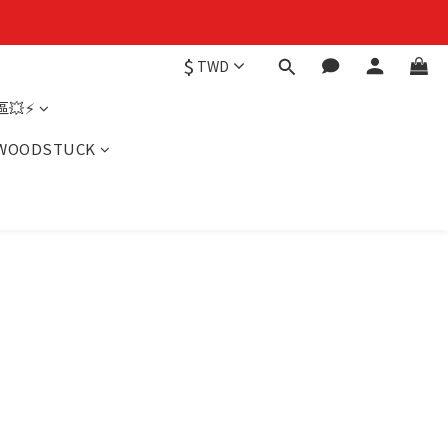
$
TWD
💥⚡
WOODSTUCK