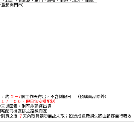
外島超商門市）
），約
２－7
個工作天寄出，不含例假日 （預購商品除外）
 -１７：００，假日無安排配送
力天災因素，則可能延遲出貨
依照宅配司機安排之路線而定
於到貨之後
７
天內取貨請勿無故未取；如造成運費損失將由顧客自行吸收