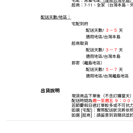
宅配：黑貓宅配
超商：7-11、全家（台灣本島、
配送天數/地區：
宅配到府
配送天數/
３－５
天
適用地區/台灣本島
超商取貨
配送天數/
３－７
天
適用地區/台灣本島
郵寄（離島地區）
配送天數/
５－７
天
適用地區/台灣離島地區
出貨說明
現貨商品下單後（不含訂購當天
配送時間為
週一至週五 ９：００
若節慶假日遇訂單較多或不可抗
如選 [宅配]：實際配送狀況將
如選 [超商]：請留意到貨簡訊並