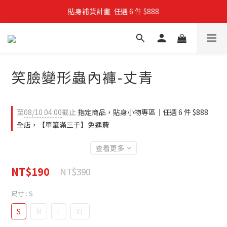
貼身補貨計畫  任選 6 件 $888
親子穿搭計畫・88 折限定
買4件短T送雨傘☂️！【這把傘，大概率不是你在撐☂️】
親子穿搭計畫・88 折限定
笑臉變形蟲內褲-丈青
至
08/10 04:00
截止
指定商品，貼身小物專區｜任選 6 件 $888
全店，【單筆滿三千】免運費
查看更多
NT$190
NT$390
尺寸
: S
S
M
L
XL