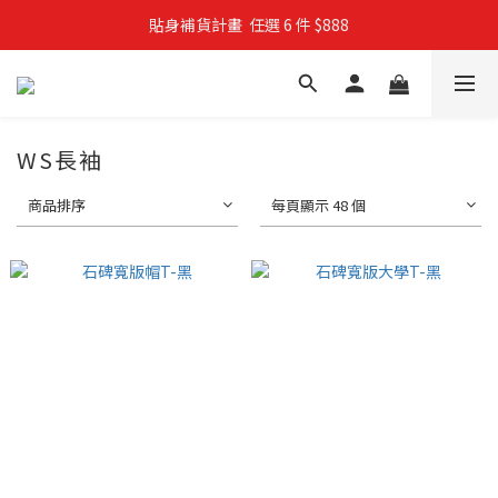
貼身補貨計畫  任選 6 件 $888
親子穿搭計畫・88 折限定
買4件短T送雨傘☂️！【這把傘，大概率不是你在撐☂️】
親子穿搭計畫・88 折限定
WS長袖
商品排序
每頁顯示 48 個