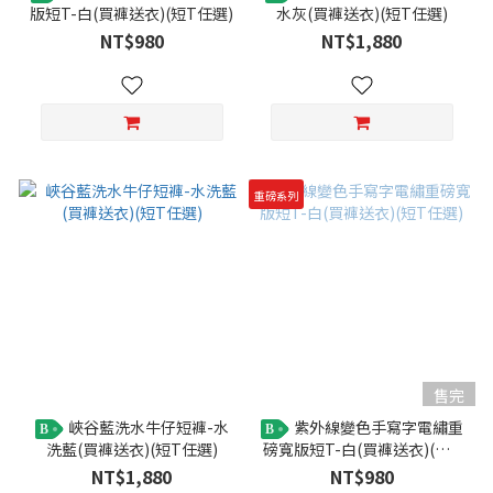
版短T-白(買褲送衣)(短T任選)
水灰(買褲送衣)(短T任選)
NT$980
NT$1,880
重磅系列
售完
峽谷藍洗水牛仔短褲-水
紫外線變色手寫字電繡重
B
B
洗藍(買褲送衣)(短T任選)
磅寬版短T-白(買褲送衣)(短T
任選)
NT$1,880
NT$980