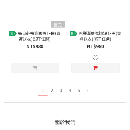
售完
每日必需寬版短T-白(買
冰裂漸層寬版短T-黑(買
B
B
褲送衣)(短T任選)
褲送衣)(短T任選)
NT$980
NT$980
1
2
3
4
5
關於我們