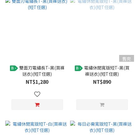
售完
雙面刃電繡長T-黑(買褲
電繡休閒寬版短T-黑(買
B
B
送衣)(短T任選)
褲送衣)(短T任選)
NT$1,280
NT$890