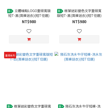
立體噪點LOGO重磅寬版
樹葉迷彩變色文字重磅寬
B
B
短T-黑(買褲送衣)(短T任選)
版短T-黑(買褲送衣)(短T任選)
NT$980
NT$980
重磅系列
樹葉迷彩變色文字重磅寬
隕石灰洗水牛仔短褲-洗
B
B