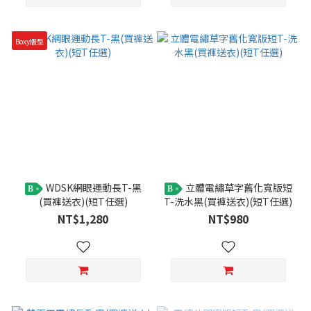
Boxy版型
WDSK網眼運動長T-黑
立體電繡草字舊化寬版短
B
B
(買褲送衣)(短T任選)
T-洗水黑(買褲送衣)(短T任選)
NT$1,280
NT$980