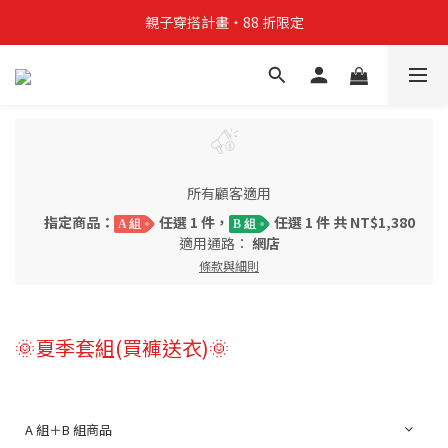
親子穿搭計畫・88 折限定
親子穿搭計畫・88 折限定
貼身補貨計畫  任選 6 件 $888
買4件短T送雨傘☂️！【這把傘，大概率不是你在撐☂️】
親子穿搭計畫・88 折限定
所有顧客適用
指定商品：
任選 1 件，
任選 1 件 共 NT$1,380
A 組
B 組
適用通路：
網店
條款與細則
🌞夏季套組(買褲送衣)🌞
A 組＋B 組商品