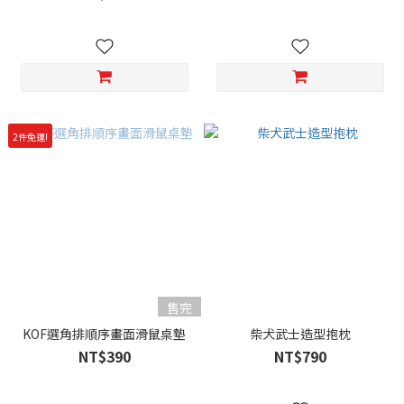
2件免運!
售完
KOF選角排順序畫面滑鼠桌墊
柴犬武士造型抱枕
NT$390
NT$790