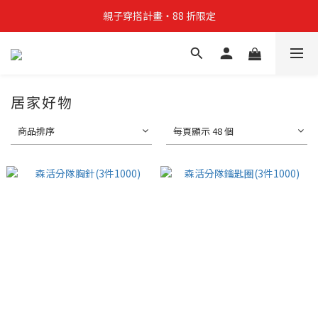
親子穿搭計畫・88 折限定
親子穿搭計畫・88 折限定
貼身補貨計畫  任選 6 件 $888
買4件短T送雨傘☂️！【這把傘，大概率不是你在撐☂️】
居家好物
親子穿搭計畫・88 折限定
商品排序
每頁顯示 48 個