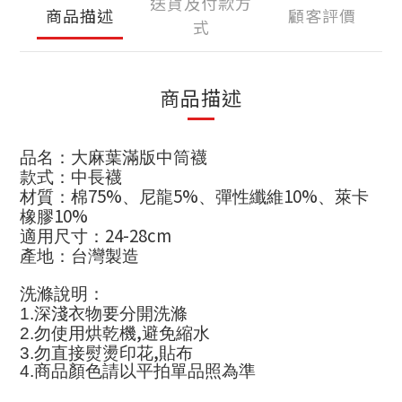
送貨及付款方
商品描述
顧客評價
式
商品描述
品名：大麻葉滿版中筒襪
款式：中長襪
75%
5%
10%
材質：棉
、尼龍
、彈性纖維
、萊卡
10%
橡膠
24-28cm
適用尺寸：
產地：台灣製造
洗滌說明：
1.
深淺衣物要分開洗滌
,
2.
勿使用烘乾機
避免縮水
,
3.
勿直接熨燙印花
貼布
4.
商品顏色請以平拍單品照為準