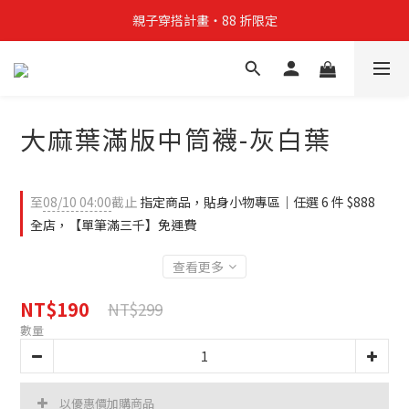
親子穿搭計畫・88 折限定
親子穿搭計畫・88 折限定
貼身補貨計畫  任選 6 件 $888
買4件短T送雨傘☂️！【這把傘，大概率不是你在撐☂️】
大麻葉滿版中筒襪-灰白葉
親子穿搭計畫・88 折限定
至
08/10 04:00
截止
指定商品，貼身小物專區｜任選 6 件 $888
全店，【單筆滿三千】免運費
查看更多
NT$190
NT$299
數量
以優惠價加購商品