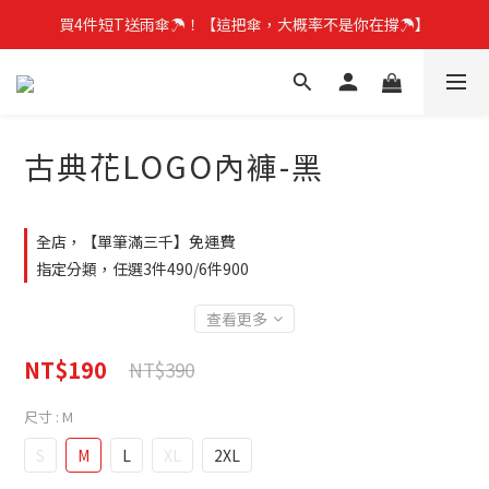
買4件短T送雨傘☂️！【這把傘，大概率不是你在撐☂️】
古典花LOGO內褲-黑
全店，【單筆滿三千】免運費
指定分類，任選3件490/6件900
查看更多
NT$190
NT$390
尺寸
: M
S
M
L
XL
2XL