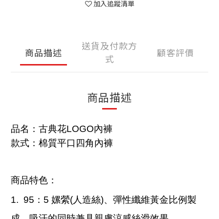
加入追蹤清單
送貨及付款方
商品描述
顧客評價
式
商品描述
品名：古典花
LOGO
內褲
款式：棉質平口四角內褲
商品特色：
1.
95：5 嫘縈(人造絲)、彈性纖維黃金比例製
成，吸汗的同時兼具親膚涼感絲滑效果。