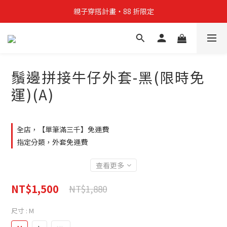
親子穿搭計畫・88 折限定
親子穿搭計畫・88 折限定
貼身補貨計畫  任選 6 件 $888
買4件短T送雨傘☂️！【這把傘，大概率不是你在撐☂️】
鬚邊拼接牛仔外套-黑(限時免
親子穿搭計畫・88 折限定
運)(A)
全店，【單筆滿三千】免運費
指定分類，外套免運費
查看更多
NT$1,500
NT$1,880
尺寸
: M