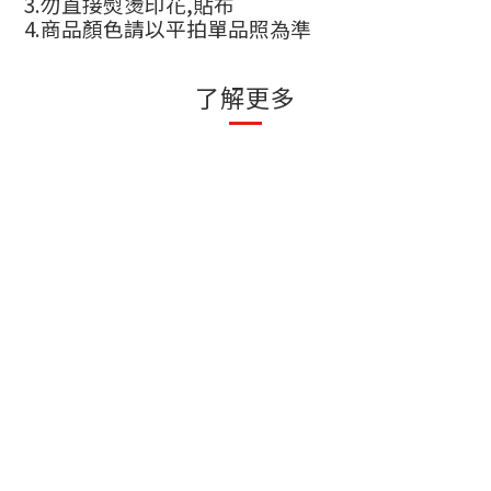
3.
勿直接熨燙印花
,
貼布
4.
商品顏色請以平拍單品照為準
了解更多