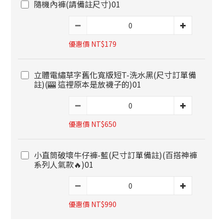
隨機內褲(請備註尺寸)01
優惠價 NT$179
立體電繡草字舊化寬版短T-洗水黑(尺寸訂單備
註)(🎰 這裡原本是放襪子的)01
優惠價 NT$650
小直筒破壞牛仔褲-藍(尺寸訂單備註)(百搭神褲
系列人氣款🔥)01
優惠價 NT$990