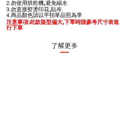
,
2.
勿使用烘乾機
避免縮水
,
3.
勿直接熨燙印花
貼布
4.
商品顏色請以平拍單品照為準
:
,
注意事項
此款版型偏大
下單時請參考尺寸表進
行下單
了解更多