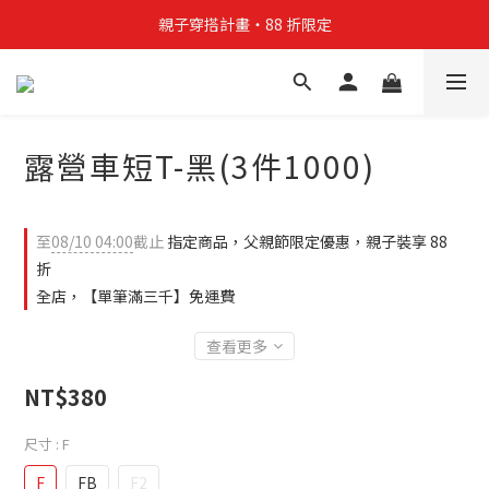
親子穿搭計畫・88 折限定
親子穿搭計畫・88 折限定
貼身補貨計畫  任選 6 件 $888
買4件短T送雨傘☂️！【這把傘，大概率不是你在撐☂️】
露營車短T-黑(3件1000)
親子穿搭計畫・88 折限定
至
08/10 04:00
截止
指定商品，父親節限定優惠，親子裝享 88
折
全店，【單筆滿三千】免運費
查看更多
NT$380
尺寸
: F
F
FB
F2