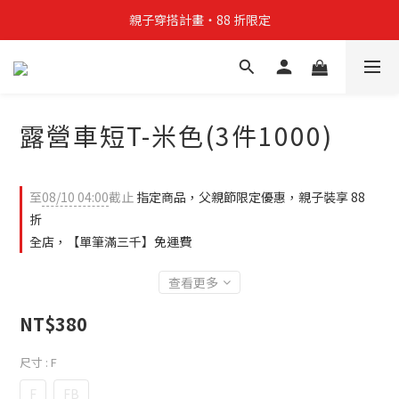
親子穿搭計畫・88 折限定
親子穿搭計畫・88 折限定
貼身補貨計畫  任選 6 件 $888
買4件短T送雨傘☂️！【這把傘，大概率不是你在撐☂️】
露營車短T-米色(3件1000)
親子穿搭計畫・88 折限定
至
08/10 04:00
截止
指定商品，父親節限定優惠，親子裝享 88
折
全店，【單筆滿三千】免運費
查看更多
NT$380
尺寸
: F
F
FB