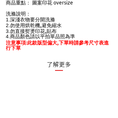
oversize
商品重點： 圖案印花
洗滌說明：
1.
深淺衣物要分開洗滌
,
2.
勿使用烘乾機
避免縮水
,
3.
勿直接熨燙印花
貼布
4.
商品顏色請以平拍單品照為準
:
,
注意事項
此款版型偏大
下單時請參考尺寸表進
行下單
了解更多