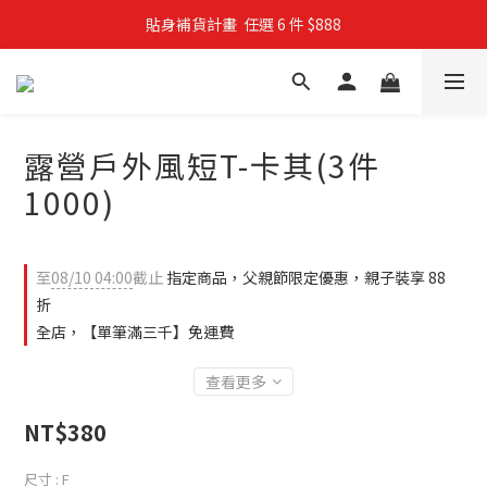
貼身補貨計畫  任選 6 件 $888
親子穿搭計畫・88 折限定
買4件短T送雨傘☂️！【這把傘，大概率不是你在撐☂️】
親子穿搭計畫・88 折限定
露營戶外風短T-卡其(3件
1000)
至
08/10 04:00
截止
指定商品，父親節限定優惠，親子裝享 88
折
全店，【單筆滿三千】免運費
查看更多
NT$380
尺寸
: F