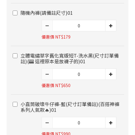
隨機內褲(請備註尺寸)01
優惠價 NT$179
立體電繡草字舊化寬版短T-洗水黑(尺寸訂單備
註)(🎰 這裡原本是放襪子的)01
優惠價 NT$650
小直筒破壞牛仔褲-藍(尺寸訂單備註)(百搭神褲
系列人氣款🔥)01
優惠價 NT$990