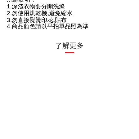
1.
深淺衣物要分開洗滌
,
2.
勿使用烘乾機
避免縮水
,
3.
勿直接熨燙印花
貼布
4.
商品顏色請以平拍單品照為準
了解更多