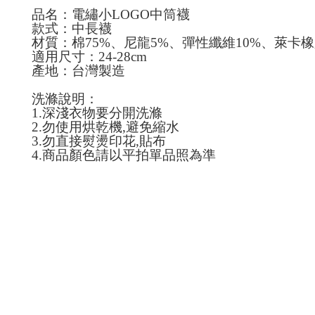
品名：電繡小LOGO中筒襪
款式：中長襪
材質：棉75%、尼龍5%、彈性纖維10%、萊卡橡
適用尺寸：24-28cm
產地：台灣製造
洗滌說明：
1.深淺衣物要分開洗滌
2.勿使用烘乾機,避免縮水
3.勿直接熨燙印花,貼布
4.商品顏色請以平拍單品照為準