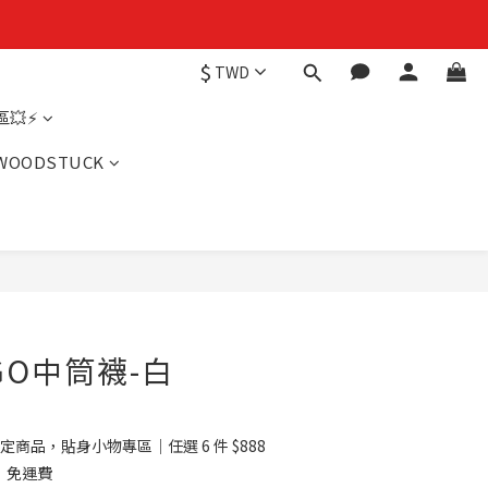
$
TWD
💥⚡
WOODSTUCK
GO中筒襪-白
定商品，貼身小物專區｜任選 6 件 $888
】免運費