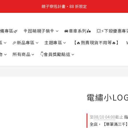
親子穿搭計畫・88 折限定
親子穿搭計畫・88 折限定
貼身補貨計畫  任選 6 件 $888
備專區🌿
🍭超萌親子裝🍭
🚐車車系列🛵
💥⚡下殺優惠專區
買4件短T送雨傘☂️！【這把傘，大概率不是你在撐☂️】
區
🎉新品專區
主題專區
【🔥熱賣現貨不用等🔥】
親子穿搭計畫・88 折限定
物
所有商品
👇會員獎勵點這
電繡小LO
至
08/10 04:00
截止
指
全店，【單筆滿三千