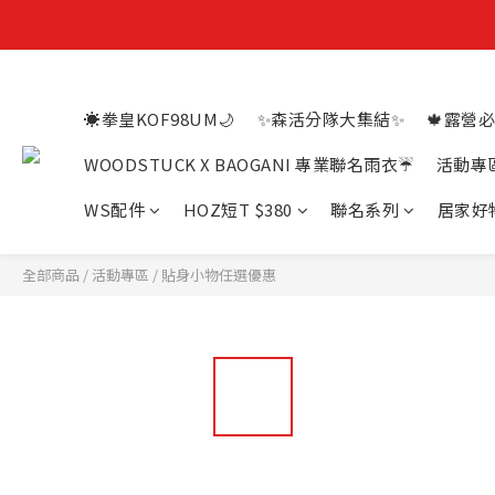
☀️拳皇KOF98UM🌙
✨森活分隊大集結✨
🍁露營必
WOODSTUCK X BAOGANI 專業聯名雨衣☔
活動專
WS配件
HOZ短T $380
聯名系列
居家好
全部商品
/
活動專區
/
貼身小物任選優惠