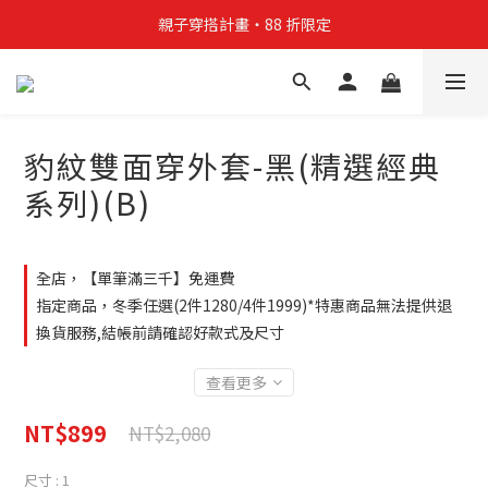
親子穿搭計畫・88 折限定
親子穿搭計畫・88 折限定
貼身補貨計畫  任選 6 件 $888
買4件短T送雨傘☂️！【這把傘，大概率不是你在撐☂️】
豹紋雙面穿外套-黑(精選經典
親子穿搭計畫・88 折限定
系列)(B)
全店，【單筆滿三千】免運費
指定商品，冬季任選(2件1280/4件1999)*特惠商品無法提供退
換貨服務,結帳前請確認好款式及尺寸
查看更多
NT$899
NT$2,080
尺寸
: 1