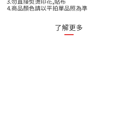
3.
勿直接熨燙印花
,
貼布
4.
商品顏色請以平拍單品照為準
了解更多