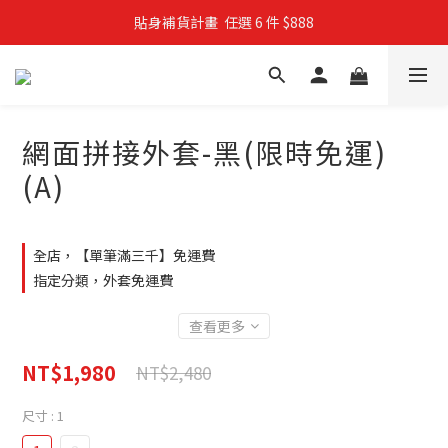
貼身補貨計畫  任選 6 件 $888
親子穿搭計畫・88 折限定
買4件短T送雨傘☂️！【這把傘，大概率不是你在撐☂️】
親子穿搭計畫・88 折限定
網面拼接外套-黑(限時免運)
(A)
全店，【單筆滿三千】免運費
指定分類，外套免運費
查看更多
NT$1,980
NT$2,480
尺寸
: 1