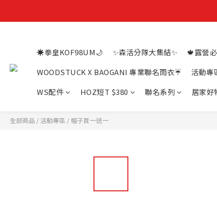
☀️拳皇KOF98UM🌙
✨森活分隊大集結✨
🍁露營必
WOODSTUCK X BAOGANI 專業聯名雨衣☔
活動專
WS配件
HOZ短T $380
聯名系列
居家好
全部商品
/
活動專區
/
帽子買一送一