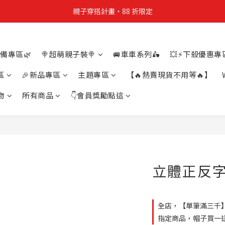
親子穿搭計畫・88 折限定
親子穿搭計畫・88 折限定
貼身補貨計畫  任選 6 件 $888
備專區🌿
🍭超萌親子裝🍭
🚐車車系列🛵
💥⚡下殺優惠專區
買4件短T送雨傘☂️！【這把傘，大概率不是你在撐☂️】
區
🎉新品專區
主題專區
【🔥熱賣現貨不用等🔥】
親子穿搭計畫・88 折限定
物
所有商品
👇會員獎勵點這
立體正反字
全店，【單筆滿三千
指定商品，帽子買一送