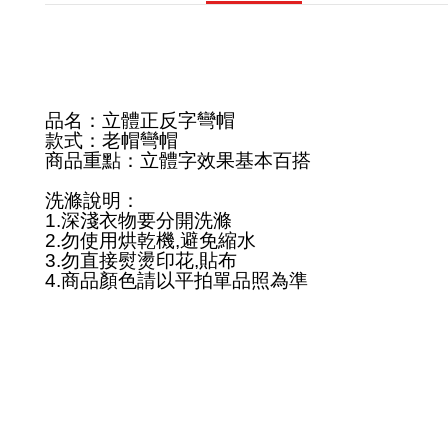
品名：立體正反字彎帽
款式：老帽彎帽
商品重點：立體字效果基本百搭
洗滌說明：
1.
深淺衣物要分開洗滌
2.
勿使用烘乾機
,
避免縮水
3.
勿直接熨燙印花
,
貼布
4.
商品顏色請以平拍單品照為準