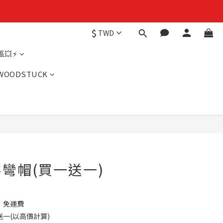
$
TWD
💥⚡
WOODSTUCK
彎帽(買一送一)
】免運費
一(以高價計算)