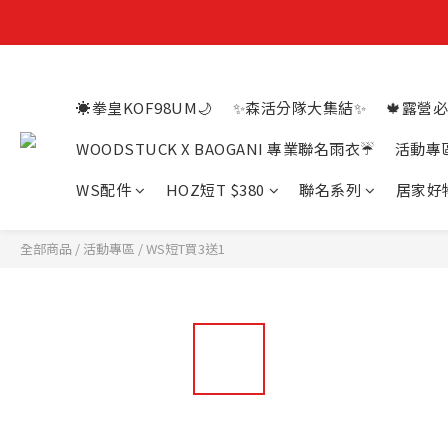
☀️拳皇KOF98UM🌙
✨森活分隊大集結✨
🍁露營必
WOODSTUCK X BAOGANI 專業聯名雨衣☔
活動專
WS配件
HOZ短T $380
聯名系列
居家好
全部商品
/
活動專區
/
WS短T買3送1