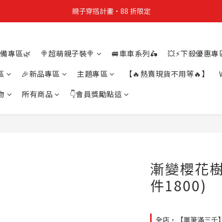
親子穿搭計畫・88 折限定
親子穿搭計畫・88 折限定
貼身補貨計畫  任選 6 件 $888
備專區🌿
🍭超萌親子裝🍭
🚐車車系列🛵
💥⚡下殺優惠專區
買4件短T送雨傘☂️！【這把傘，大概率不是你在撐☂️】
區
🎉新品專區
主題專區
【🔥熱賣現貨不用等🔥】
親子穿搭計畫・88 折限定
物
所有商品
👇會員獎勵點這
漸變櫻花樹
件1800)
全店，【單筆滿三千