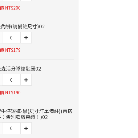
 NT$200
內褲(請備註尺寸)02
 NT$179
機森活分隊鑰匙圈02
 NT$190
牛仔短褲-黑(尺寸訂單備註)(百搭
：告別窄版束縛！)02