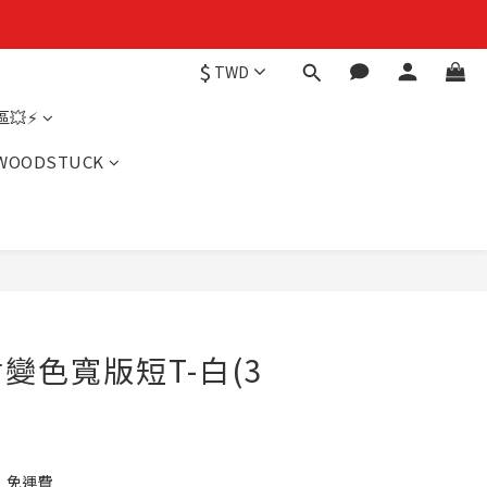
$
TWD
💥⚡
WOODSTUCK
變色寬版短T-白(3
】免運費