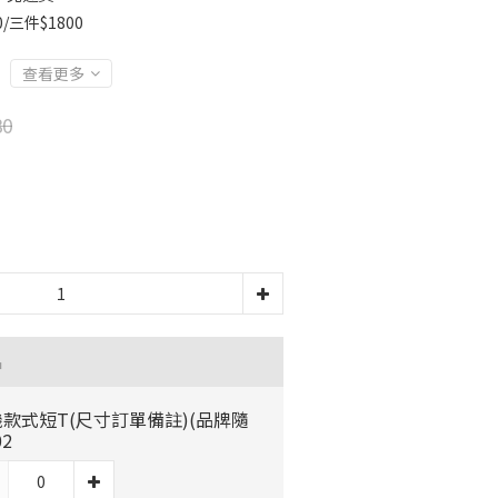
/三件$1800
查看更多
80
品
款式短T(尺寸訂單備註)(品牌隨
02