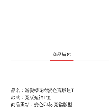
商品描述
T
品名：漸變櫻花樹變色寬版短
T
款式：寬版短袖
恤
商品重點：變色印花 寬鬆版型