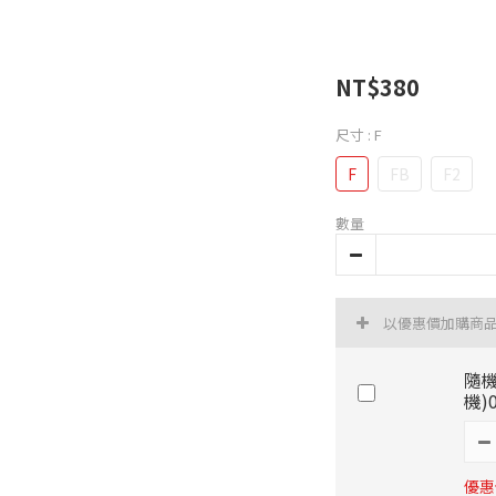
NT$380
尺寸
: F
F
FB
F2
數量
以優惠價加購商
隨機
機)
優惠價