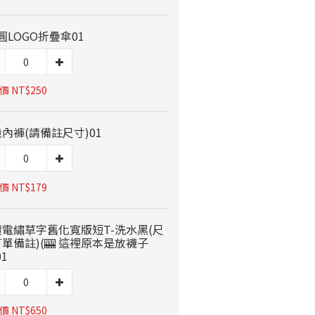
圓LOGO折疊傘01
 NT$250
內褲(請備註尺寸)01
 NT$179
體電繡草字舊化寬版短T-洗水黑(尺
單備註)(🎰 這裡原本是放襪子
01
 NT$650