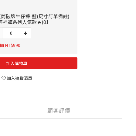
筒破壞牛仔褲-藍(尺寸訂單備註)
搭神褲系列人氣款🔥)01
 NT$990
加入購物車
加入追蹤清單
顧客評價