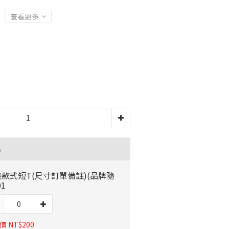
查看更多
品
款式短T(尺寸訂單備註)(品牌隨
01
 NT$200