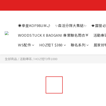
☀️拳皇KOF98UM🌙
✨森活分隊大集結✨
🍁露營必
WOODSTUCK X BAOGANI 專業聯名雨衣☔
活動專
WS配件
HOZ短T $380
聯名系列
居家好
全部商品
/
活動專區
/
HOZ短T3件1000