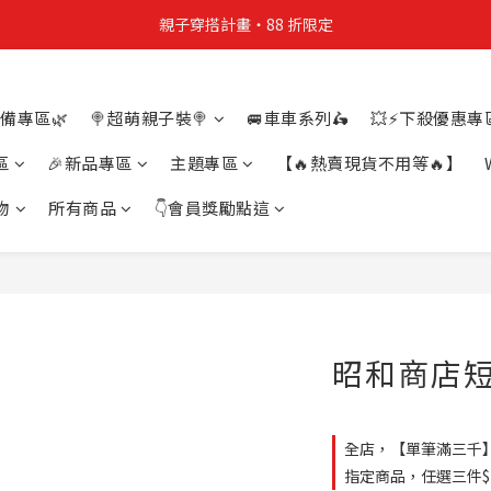
親子穿搭計畫・88 折限定
親子穿搭計畫・88 折限定
貼身補貨計畫  任選 6 件 $888
備專區🌿
🍭超萌親子裝🍭
🚐車車系列🛵
💥⚡下殺優惠專區
買4件短T送雨傘☂️！【這把傘，大概率不是你在撐☂️】
區
🎉新品專區
主題專區
【🔥熱賣現貨不用等🔥】
親子穿搭計畫・88 折限定
物
所有商品
👇會員獎勵點這
昭和商店短T
全店，【單筆滿三千
指定商品，任選三件$1