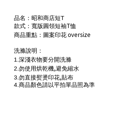
品名：昭和商店短
T
T
款式：寬版圓領短袖
恤
oversize
商品重點：圖案印花
洗滌說明：
1.
深淺衣物要分開洗滌
,
2.
勿使用烘乾機
避免縮水
,
3.
勿直接熨燙印花
貼布
4.
商品顏色請以平拍單品照為準