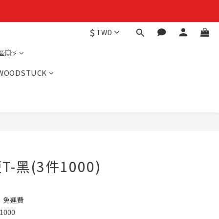
$
TWD
💥⚡
WOODSTUCK
-黑(3件1000)
】免運費
000