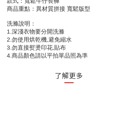
款式：寬鬆牛仔長褲
商品重點：異材質拼接 寬鬆版型
洗滌說明
：
1.
深淺衣物要分開洗滌
2.
勿使用烘乾機
,
避免縮水
3.
勿直接熨燙印花
,
貼布
4.
商品顏色請以平拍單品照為準
了解更多