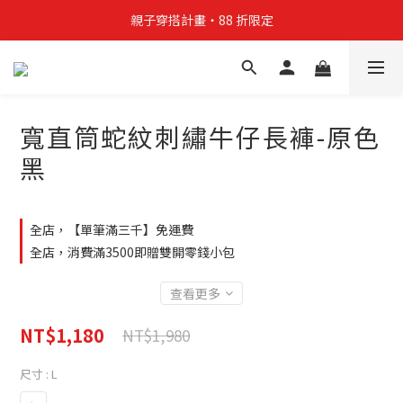
親子穿搭計畫・88 折限定
親子穿搭計畫・88 折限定
貼身補貨計畫  任選 6 件 $888
買4件短T送雨傘☂️！【這把傘，大概率不是你在撐☂️】
寬直筒蛇紋刺繡牛仔長褲-原色
親子穿搭計畫・88 折限定
黑
全店，【單筆滿三千】免運費
全店，消費滿3500即贈雙開零錢小包
查看更多
NT$1,180
NT$1,980
尺寸
: L