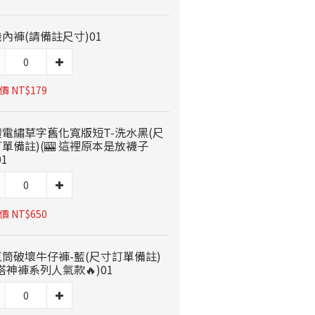
內褲(請備註尺寸)01
 NT$179
體電繡草字舊化寬版短T-洗水黑(尺
單備註)(🎰 這裡原本是放襪子
01
 NT$650
筒破壞牛仔褲-藍(尺寸訂單備註)
搭神褲系列人氣款🔥)01