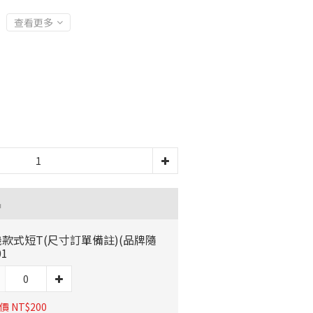
查看更多
品
款式短T(尺寸訂單備註)(品牌隨
01
 NT$200