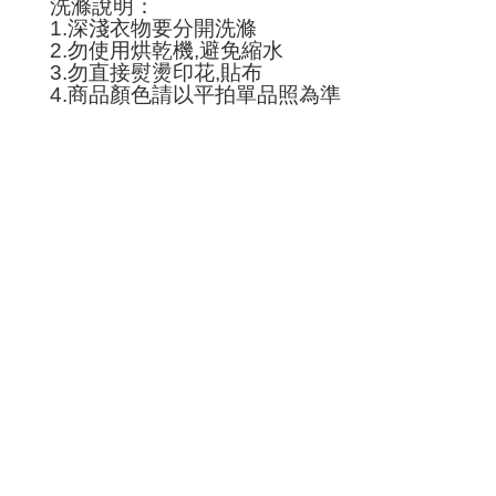
洗滌說明：
1.
深淺衣物要分開洗滌
2.
勿使用烘乾機
,
避免縮水
3.
勿直接熨燙印花
,
貼布
4.
商品顏色請以平拍單品照為準