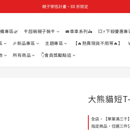
親子穿搭計畫・88 折限定
親子穿搭計畫・88 折限定
貼身補貨計畫  任選 6 件 $888
備專區🌿
🍭超萌親子裝🍭
🚐車車系列🛵
💥⚡下殺優惠專區
買4件短T送雨傘☂️！【這把傘，大概率不是你在撐☂️】
區
🎉新品專區
主題專區
【🔥熱賣現貨不用等🔥】
親子穿搭計畫・88 折限定
物
所有商品
👇會員獎勵點這
大熊貓短T-
全店，【單筆滿三千
指定商品，任選三件$1