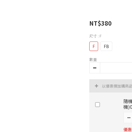
NT$380
尺寸
: F
F
FB
數量
以優惠價加購商
隨機
機)
優惠價