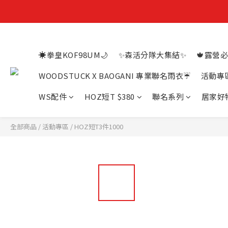
☀️拳皇KOF98UM🌙
✨森活分隊大集結✨
🍁露營必
WOODSTUCK X BAOGANI 專業聯名雨衣☔
活動專
WS配件
HOZ短T $380
聯名系列
居家好
全部商品
/
活動專區
/
HOZ短T3件1000