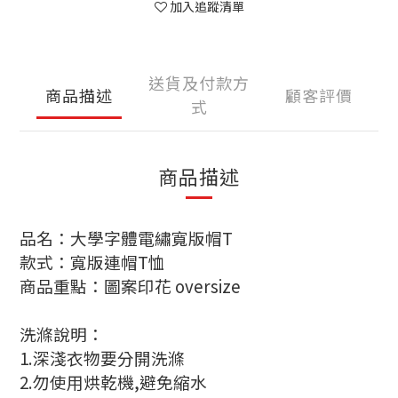
加入追蹤清單
送貨及付款方
商品描述
顧客評價
式
商品描述
品名：大學字體電繡寬版帽
T
款式：寬版連帽
T
恤
商品重點：圖案印花
oversize
洗滌說明
：
1.
深淺衣物要分開洗滌
2.
勿使用烘乾機
,
避免縮水