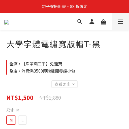
親子穿搭計畫・88 折限定
親子穿搭計畫・88 折限定
貼身補貨計畫  任選 6 件 $888
買4件短T送雨傘☂️！【這把傘，大概率不是你在撐☂️】
大學字體電繡寬版帽T-黑
親子穿搭計畫・88 折限定
全店，【單筆滿三千】免運費
全店，消費滿3500即贈雙開零錢小包
查看更多
NT$1,500
NT$1,880
尺寸
: M
M
L