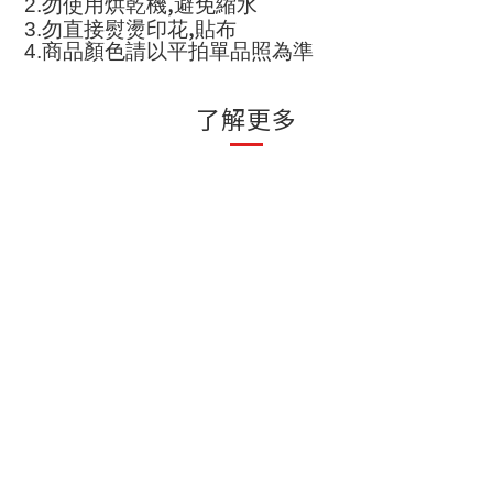
,
2.
勿使用烘乾機
避免縮水
,
3.
勿直接熨燙印花
貼布
4.
商品顏色請以平拍單品照為準
了解更多