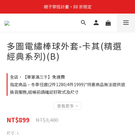
親子穿搭計畫・88 折限定
親子穿搭計畫・88 折限定
貼身補貨計畫  任選 6 件 $888
買4件短T送雨傘☂️！【這把傘，大概率不是你在撐☂️】
多圖電繡棒球外套-卡其(精選
親子穿搭計畫・88 折限定
經典系列)(B)
全店，【單筆滿三千】免運費
指定商品，冬季任選(2件1280/4件1999)*特惠商品無法提供退
換貨服務,結帳前請確認好款式及尺寸
查看更多
NT$899
NT$3,480
尺寸
: L