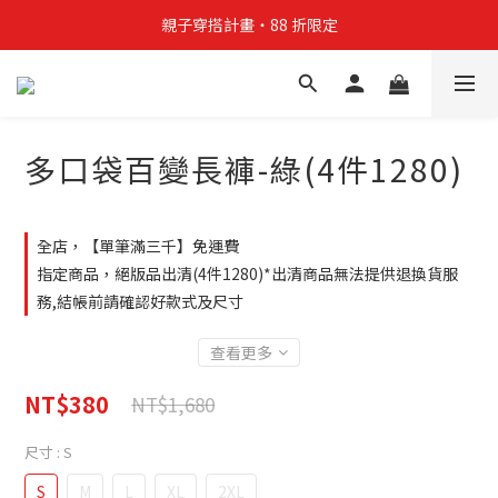
親子穿搭計畫・88 折限定
親子穿搭計畫・88 折限定
貼身補貨計畫  任選 6 件 $888
買4件短T送雨傘☂️！【這把傘，大概率不是你在撐☂️】
多口袋百變長褲-綠(4件1280)
親子穿搭計畫・88 折限定
全店，【單筆滿三千】免運費
指定商品，絕版品出清(4件1280)*出清商品無法提供退換貨服
務,結帳前請確認好款式及尺寸
查看更多
NT$380
NT$1,680
尺寸
: S
S
M
L
XL
2XL