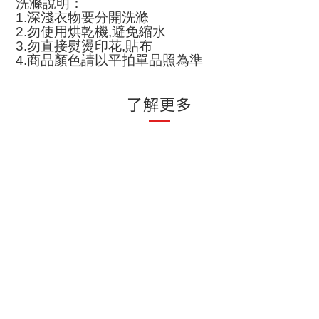
洗滌說明
：
1.
深淺衣物要分開洗滌
2.
勿使用烘乾機
,
避免縮水
3.
勿直接熨燙印花
,
貼布
4.
商品顏色請以平拍單品照為準
了解更多