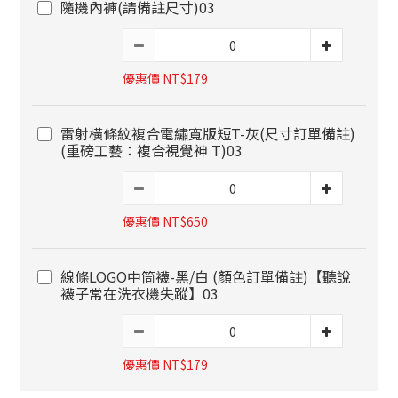
隨機內褲(請備註尺寸)03
優惠價 NT$179
雷射橫條紋複合電繡寬版短T-灰(尺寸訂單備註)
(重磅工藝：複合視覺神 T)03
優惠價 NT$650
線條LOGO中筒襪-黑/白 (顏色訂單備註)【聽說
襪子常在洗衣機失蹤】03
優惠價 NT$179