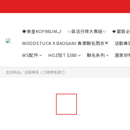
☀️拳皇KOF98UM🌙
✨森活分隊大集結✨
🍁露營必
WOODSTUCK X BAOGANI 專業聯名雨衣☔
活動專
WS配件
HOZ短T $380
聯名系列
居家好
全部商品
/
活動專區
/
🕙限時免運🕙