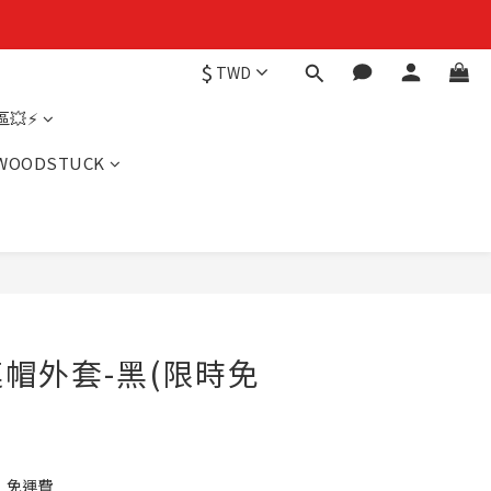
$
TWD
💥⚡
WOODSTUCK
帽外套-黑(限時免
】免運費