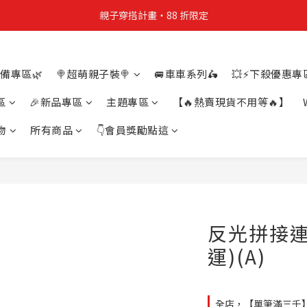
親子穿搭計畫・88 折限定
親子穿搭計畫・88 折限定
貼身補貨計畫  任選 6 件 $888
備專區🌿
🍭超萌親子裝🍭
🚐車車系列🛵
💥⚡下殺優惠專區
買4件短T送雨傘☂️！【這把傘，大概率不是你在撐☂️】
區
🎉新品專區
主題專區
【🔥熱賣現貨不用等🔥】
親子穿搭計畫・88 折限定
物
所有商品
👇會員獎勵點這
反光拼接連
運)(A)
全店，【單筆滿三千