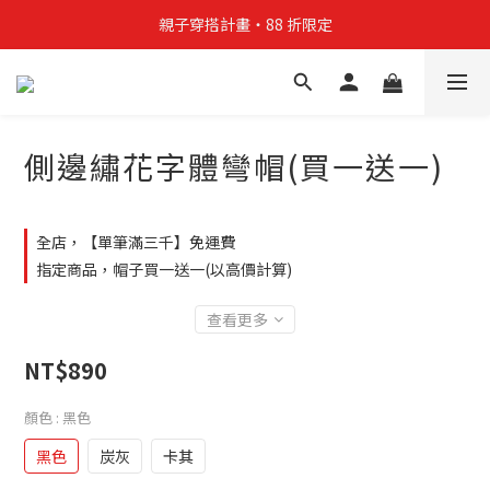
親子穿搭計畫・88 折限定
親子穿搭計畫・88 折限定
貼身補貨計畫  任選 6 件 $888
買4件短T送雨傘☂️！【這把傘，大概率不是你在撐☂️】
側邊繡花字體彎帽(買一送一)
親子穿搭計畫・88 折限定
全店，【單筆滿三千】免運費
指定商品，帽子買一送一(以高價計算)
查看更多
NT$890
顏色
: 黑色
黑色
炭灰
卡其