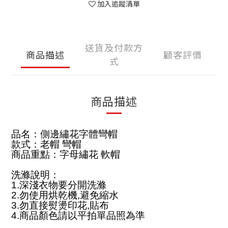
加入追蹤清單
送貨及付款方
商品描述
顧客評價
式
商品描述
品名：側邊繡花字體彎帽
款式：老帽 彎帽
商品重點：字母繡花 軟帽
洗滌說明：
1.
深淺衣物要分開洗滌
2.
勿使用烘乾機
,
避免縮水
3.
勿直接熨燙印花
,
貼布
4.
商品顏色請以平拍單品照為準