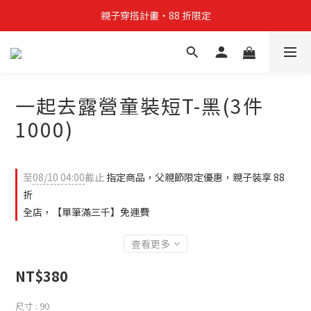
親子穿搭計畫・88 折限定
親子穿搭計畫・88 折限定
貼身補貨計畫  任選 6 件 $888
買4件短T送雨傘☂️！【這把傘，大概率不是你在撐☂️】
一起去露營童裝短T-黑(3件
親子穿搭計畫・88 折限定
1000)
至
08/10 04:00
截止
指定商品，父親節限定優惠，親子裝享 88
折
全店，【單筆滿三千】免運費
查看更多
NT$380
尺寸
: 90