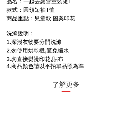
T
品名：一起去露營童裝短
T
款式：圓領短袖
恤
商品重點：兒童款 圖案印花
洗滌說明：
1.
深淺衣物要分開洗滌
,
2.
勿使用烘乾機
避免縮水
,
3.
勿直接熨燙印花
貼布
4.
商品顏色請以平拍單品照為準
了解更多