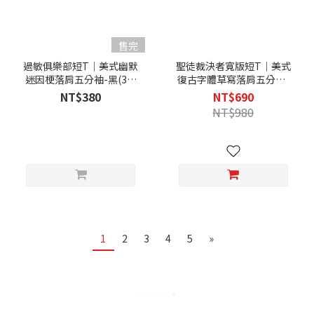
售完
過敏俱樂部短T｜美式幽默
聖徒裁決者寬版短T｜美式
迷因梗落肩五分袖-黑(3件
復古字體草寫落肩五分袖-
1000)
黑(3件1800)
NT$380
NT$690
NT$980
1
2
3
4
5
»