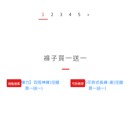
1
2
3
4
5
»
褲子買一送一
銷售破萬
可拆兩穿