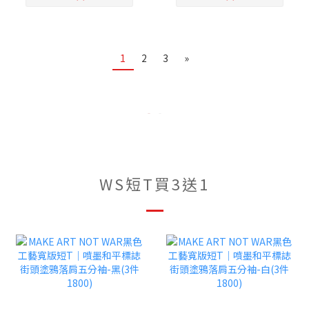
1
2
3
»
WS短T買3送1