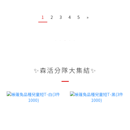
1
2
3
4
5
»
✨森活分隊大集結✨