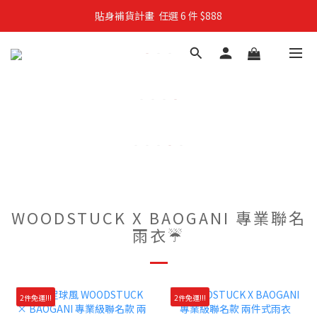
貼身補貨計畫  任選 6 件 $888
親子穿搭計畫・88 折限定
買4件短T送雨傘☂️！【這把傘，大概率不是你在撐☂️】
親子穿搭計畫・88 折限定
WOODSTUCK X BAOGANI 專業聯名
雨衣☔
2件免運!!!
2件免運!!!