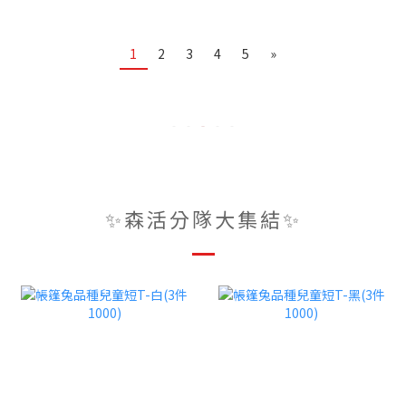
1
2
3
4
5
»
✨森活分隊大集結✨