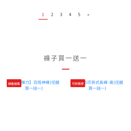
1
2
3
4
5
»
褲子買一送一
銷售破萬
可拆兩穿