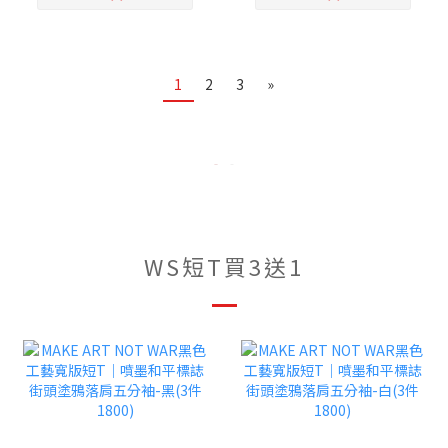
1
2
3
»
WS短T買3送1