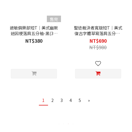
售完
過敏俱樂部短T｜美式幽默
聖徒裁決者寬版短T｜美式
迷因梗落肩五分袖-黑(3件
復古字體草寫落肩五分袖-
1000)
黑(3件1800)
NT$380
NT$690
NT$980
1
2
3
4
5
»