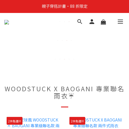
親子穿搭計畫・88 折限定
貼身補貨計畫  任選 6 件 $888
買4件短T送雨傘☂️！【這把傘，大概率不是你在撐☂️】
親子穿搭計畫・88 折限定
WOODSTUCK X BAOGANI 專業聯名
雨衣☔
2件免運!!!
2件免運!!!