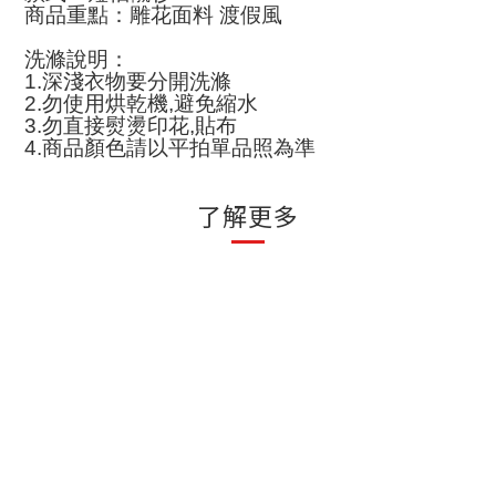
商品重點：雕花面料 渡假風
洗滌說明
：
1.
深淺衣物要分開洗滌
2.
勿使用烘乾機
,
避免縮水
3.
勿直接熨燙印花
,
貼布
4.
商品顏色請以平拍單品照為準
了解更多