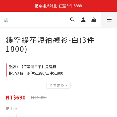
貼身補貨計畫  任選 6 件 $888
親子穿搭計畫・88 折限定
買4件短T送雨傘☂️！【這把傘，大概率不是你在撐☂️】
親子穿搭計畫・88 折限定
鏤空緹花短袖襯衫-白(3件
1800)
全店，【單筆滿三千】免運費
指定商品，兩件$1280/三件$1800
查看更多
NT$690
NT$980
尺寸
: M