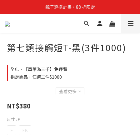
親子穿搭計畫・88 折限定
親子穿搭計畫・88 折限定
貼身補貨計畫  任選 6 件 $888
買4件短T送雨傘☂️！【這把傘，大概率不是你在撐☂️】
第七類接觸短T-黑(3件1000)
親子穿搭計畫・88 折限定
全店，【單筆滿三千】免運費
指定商品，任選三件$1000
查看更多
NT$380
尺寸
: F
F
FB