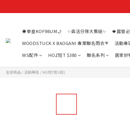
☀️拳皇KOF98UM🌙
✨森活分隊大集結✨
🍁露營必
WOODSTUCK X BAOGANI 專業聯名雨衣☔
活動專
WS配件
HOZ短T $380
聯名系列
居家好
全部商品
/
活動專區
/
WS短T買3送1