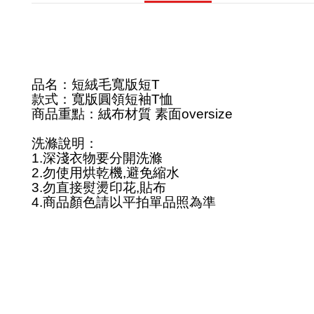
品名：短絨毛寬版短
T
款式：寬版圓領短袖
T
恤
商品重點：絨布材質
素面
oversize
洗滌說明：
1.
深淺衣物要分開洗滌
2.
勿使用烘乾機
,
避免縮水
3.
勿直接熨燙印花
,
貼布
4.
商品顏色請以平拍單品照為準