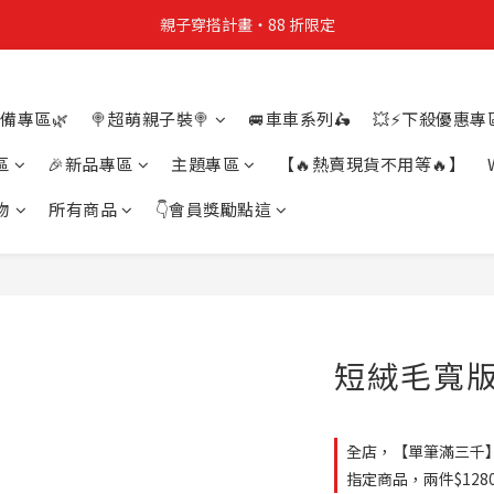
親子穿搭計畫・88 折限定
親子穿搭計畫・88 折限定
貼身補貨計畫  任選 6 件 $888
備專區🌿
🍭超萌親子裝🍭
🚐車車系列🛵
💥⚡下殺優惠專區
買4件短T送雨傘☂️！【這把傘，大概率不是你在撐☂️】
區
🎉新品專區
主題專區
【🔥熱賣現貨不用等🔥】
親子穿搭計畫・88 折限定
物
所有商品
👇會員獎勵點這
短絨毛寬版短
全店，【單筆滿三千
指定商品，兩件$1280