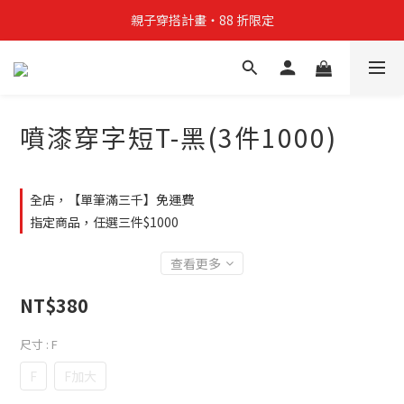
親子穿搭計畫・88 折限定
親子穿搭計畫・88 折限定
貼身補貨計畫  任選 6 件 $888
買4件短T送雨傘☂️！【這把傘，大概率不是你在撐☂️】
噴漆穿字短T-黑(3件1000)
親子穿搭計畫・88 折限定
全店，【單筆滿三千】免運費
指定商品，任選三件$1000
查看更多
NT$380
尺寸
: F
F
F加大