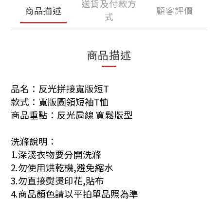
送貨及付款方
商品描述
顧客評價
式
商品描述
品名：反光拼接寬版短T
款式：寬版圓領短袖T恤
商品重點：反光肩線 寬鬆版型
洗滌說明：
1.深淺衣物要分開洗滌
2.勿使用烘乾機,避免縮水
3.勿直接熨燙印花,貼布
4.商品顏色請以平拍單品照為準