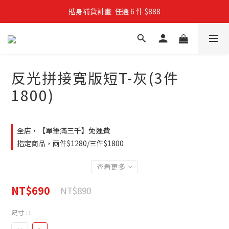
貼身補貨計畫  任選 6 件 $888
親子穿搭計畫・88 折限定
買4件短T送雨傘☂️！【這把傘，大概率不是你在撐☂️】
親子穿搭計畫・88 折限定
反光拼接寬版短T-灰(3件
1800)
全店，【單筆滿三千】免運費
指定商品，兩件$1280/三件$1800
查看更多
NT$690
NT$890
尺寸
: L