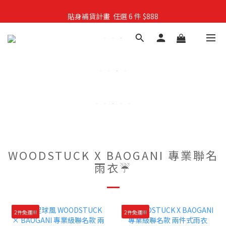
貼身補貨計畫  任選 6 件 $888
親子穿搭計畫・88 折限定
買4件短T送雨傘☂️！【這把傘，大概率不是你在撐☂️】
親子穿搭計畫・88 折限定
WOODSTUCK X BAOGANI 專業聯名
雨衣☔
2件免運!!!
2件免運!!!