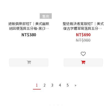
售完
過敏俱樂部短T｜美式幽默
聖徒裁決者寬版短T｜美式
迷因梗落肩五分袖-黑(3件
復古字體草寫落肩五分袖-
1000)
黑(3件1800)
NT$380
NT$690
NT$980
1
2
3
4
5
»