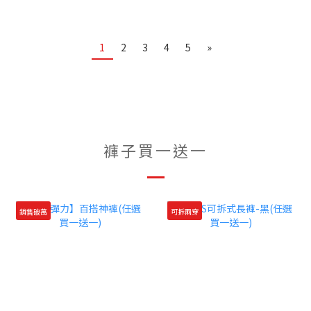
1
2
3
4
5
»
褲子買一送一
銷售破萬
可拆兩穿