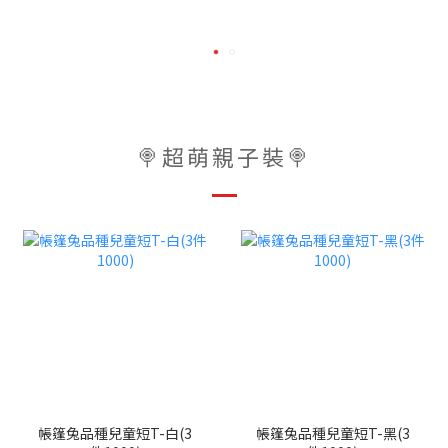
🍭超萌親子裝🍭
帳篷兔品種兒童短T-白(3
帳篷兔品種兒童短T-黑(3