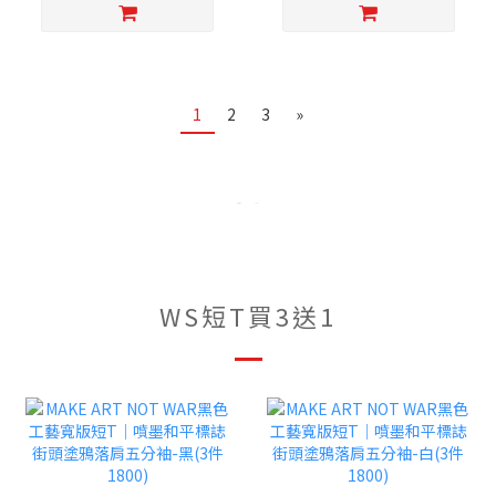
1
2
3
»
WS短T買3送1