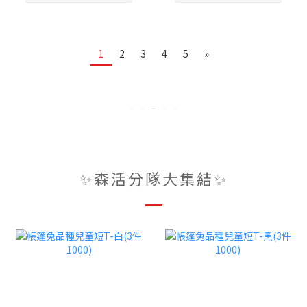
1
2
3
4
5
»
✨森活分隊大集結✨