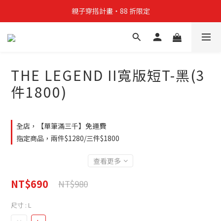
親子穿搭計畫・88 折限定
親子穿搭計畫・88 折限定
貼身補貨計畫  任選 6 件 $888
買4件短T送雨傘☂️！【這把傘，大概率不是你在撐☂️】
THE LEGEND II寬版短T-黑(3
親子穿搭計畫・88 折限定
件1800)
全店，【單筆滿三千】免運費
指定商品，兩件$1280/三件$1800
查看更多
NT$690
NT$980
尺寸
: L