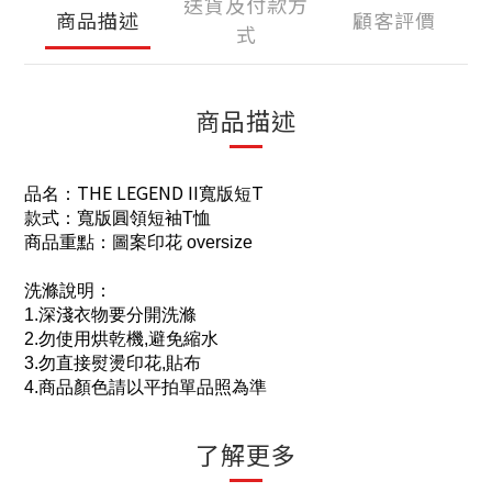
送貨及付款方
商品描述
顧客評價
式
商品描述
THE LEGEND II
T
品名：
寬版短
款式：寬版圓領短袖
T
恤
商品重點：圖案印花
oversize
洗滌說明：
1.
深淺衣物要分開洗滌
2.
勿使用烘乾機
,
避免縮水
3.
勿直接熨燙印花
,
貼布
4.
商品顏色請以平拍單品照為準
了解更多