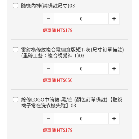
隨機內褲(請備註尺寸)03
優惠價 NT$179
雷射橫條紋複合電繡寬版短T-灰(尺寸訂單備註)
(重磅工藝：複合視覺神 T)03
優惠價 NT$650
線條LOGO中筒襪-黑/白 (顏色訂單備註)【聽說
襪子常在洗衣機失蹤】03
優惠價 NT$179