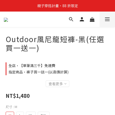
親子穿搭計畫・88 折限定
親子穿搭計畫・88 折限定
貼身補貨計畫  任選 6 件 $888
買4件短T送雨傘☂️！【這把傘，大概率不是你在撐☂️】
Outdoor風尼龍短褲-黑(任選
親子穿搭計畫・88 折限定
買一送一)
全店，【單筆滿三千】免運費
指定商品，褲子買一送一(以高價計算)
查看更多
NT$1,480
尺寸
: M