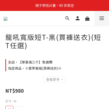
親子穿搭計畫・88 折限定
親子穿搭計畫・88 折限定
貼身補貨計畫  任選 6 件 $888
買4件短T送雨傘☂️！【這把傘，大概率不是你在撐☂️】
龍吼寬版短T-黑(買褲送衣)(短
親子穿搭計畫・88 折限定
T任選)
全店，【單筆滿三千】免運費
指定商品，🌞夏季套組(買褲送衣)🌞
查看更多
NT$980
尺寸
: M