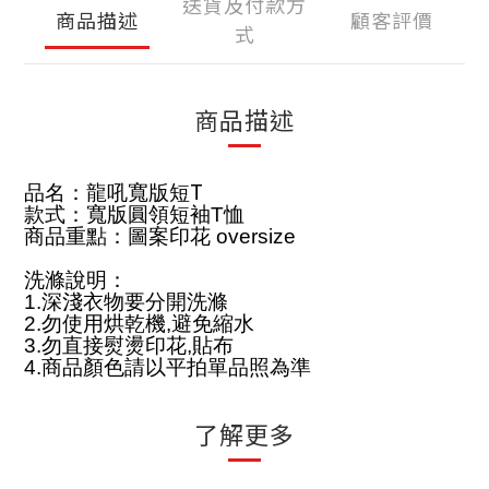
送貨及付款方
商品描述
顧客評價
式
商品描述
T
品名：龍吼寬版短
款式：寬版圓領短袖
T
恤
商品重點：圖案印花
oversize
洗滌說明：
1.
深淺衣物要分開洗滌
2.
勿使用烘乾機
,
避免縮水
3.
勿直接熨燙印花
,
貼布
4.
商品顏色請以平拍單品照為準
了解更多