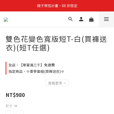
親子穿搭計畫・88 折限定
親子穿搭計畫・88 折限定
貼身補貨計畫  任選 6 件 $888
買4件短T送雨傘☂️！【這把傘，大概率不是你在撐☂️】
雙色花變色寬版短T-白(買褲送
親子穿搭計畫・88 折限定
衣)(短T任選)
全店，【單筆滿三千】免運費
指定商品，🌞夏季套組(買褲送衣)🌞
查看更多
NT$980
尺寸
: M