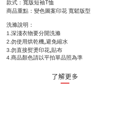
T
款式：寬版短袖
恤
商品重點：變色圖案印花 寬鬆版型
洗滌說明
：
1.
深淺衣物要分開洗滌
,
2.
勿使用烘乾機
避免縮水
,
3.
勿直接熨燙印花
貼布
4.
商品顏色請以平拍單品照為準
了解更多