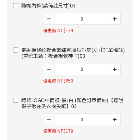
隨機內褲(請備註尺寸)03
優惠價 NT$179
雷射橫條紋複合電繡寬版短T-灰(尺寸訂單備註)
(重磅工藝：複合視覺神 T)03
優惠價 NT$650
線條LOGO中筒襪-黑/白 (顏色訂單備註)【聽說
襪子常在洗衣機失蹤】03
優惠價 NT$179