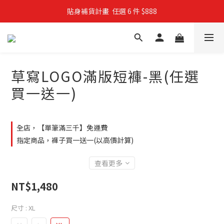
貼身補貨計畫  任選 6 件 $888
親子穿搭計畫・88 折限定
買4件短T送雨傘☂️！【這把傘，大概率不是你在撐☂️】
親子穿搭計畫・88 折限定
草寫LOGO滿版短褲-黑(任選
買一送一)
全店，【單筆滿三千】免運費
指定商品，褲子買一送一(以高價計算)
查看更多
NT$1,480
尺寸
: XL