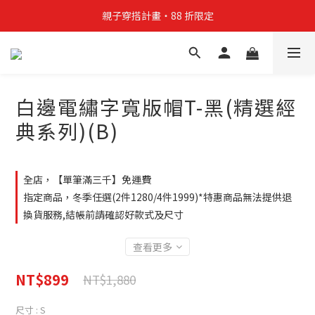
親子穿搭計畫・88 折限定
親子穿搭計畫・88 折限定
貼身補貨計畫  任選 6 件 $888
買4件短T送雨傘☂️！【這把傘，大概率不是你在撐☂️】
白邊電繡字寬版帽T-黑(精選經
親子穿搭計畫・88 折限定
典系列)(B)
全店，【單筆滿三千】免運費
指定商品，冬季任選(2件1280/4件1999)*特惠商品無法提供退
換貨服務,結帳前請確認好款式及尺寸
查看更多
NT$899
NT$1,880
尺寸
: S