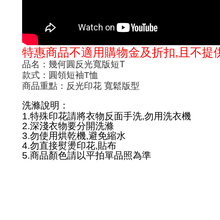
特惠商品不適用購物金及折扣
且不提
,
T
品名：幾何圓反光寬版短
款式：圓領短袖
T
恤
商品重點：反光印花 寬鬆版型
洗滌說明
：
1.
特殊印花請將衣物反面手洗
,勿用洗衣機
2.
深淺衣物要分開洗滌
3.
勿使用烘乾機
,
避免縮水
4.
勿直接熨燙印花
,
貼布
5.
商品顏色請以平拍單品照為準