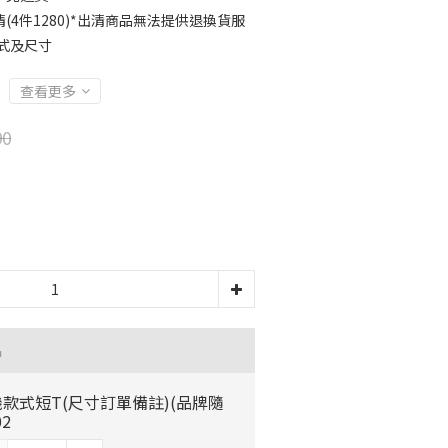
(4件1280)*出清商品無法提供退換貨服
式及尺寸
查看更多
90
品
款式短T(尺寸訂單備註)(品牌隨
02