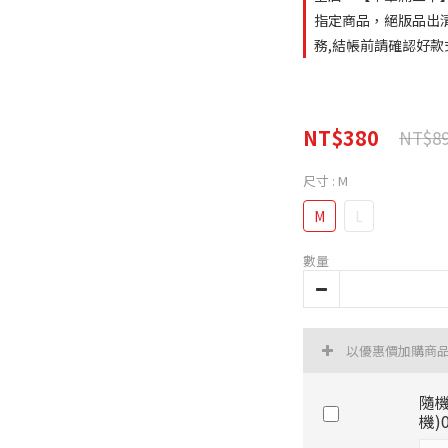
指定商品，絕版品出清
務,結帳前請確認好款
NT$380
NT$8
尺寸
: M
M
L
數量
以優惠價加購商
隨機
機)