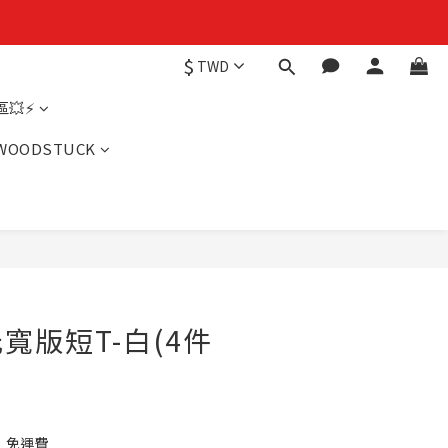
$
TWD
💥⚡
WOODSTUCK
寬版短T-白(4件
】免運費