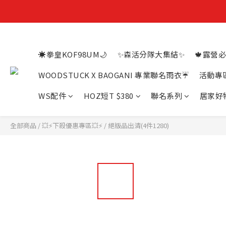
☀️拳皇KOF98UM🌙
✨森活分隊大集結✨
🍁露營必
WOODSTUCK X BAOGANI 專業聯名雨衣☔
活動專
WS配件
HOZ短T $380
聯名系列
居家好
全部商品
/
💥⚡下殺優惠專區💥⚡
/
絕版品出清(4件1280)