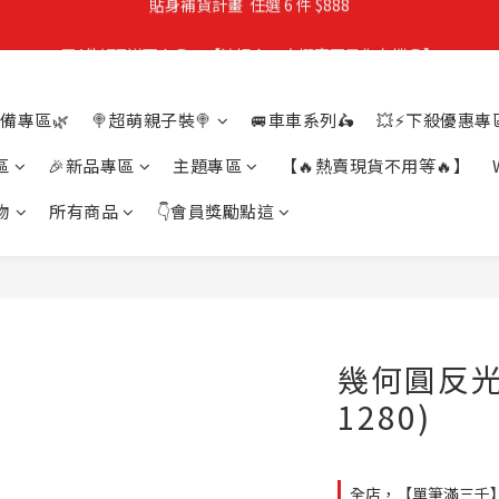
買4件短T送雨傘☂️！【這把傘，大概率不是你在撐☂️】
親子穿搭計畫・88 折限定
親子穿搭計畫・88 折限定
備專區🌿
🍭超萌親子裝🍭
🚐車車系列🛵
💥⚡下殺優惠專區
區
🎉新品專區
主題專區
【🔥熱賣現貨不用等🔥】
物
所有商品
👇會員獎勵點這
幾何圓反光
1280)
全店，【單筆滿三千