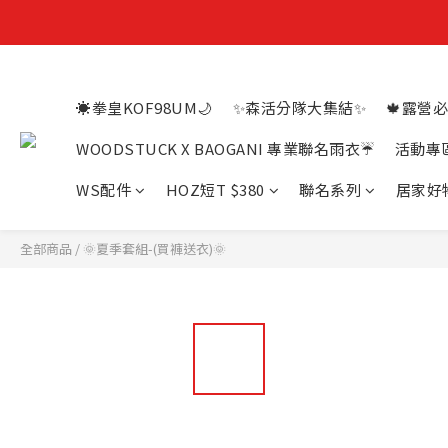
☀️拳皇KOF98UM🌙
✨森活分隊大集結✨
🍁露營必
WOODSTUCK X BAOGANI 專業聯名雨衣☔
活動專
WS配件
HOZ短T $380
聯名系列
居家好
全部商品
/
🌞夏季套組-(買褲送衣)🌞