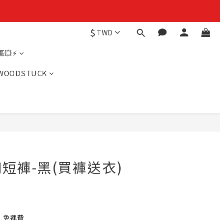
$
TWD
💥⚡
WOODSTUCK
短褲-黑(買褲送衣)
】免運費