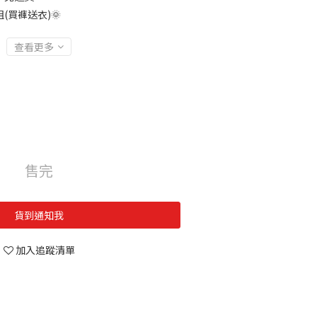
(買褲送衣)🌞
查看更多
售完
貨到通知我
加入追蹤清單