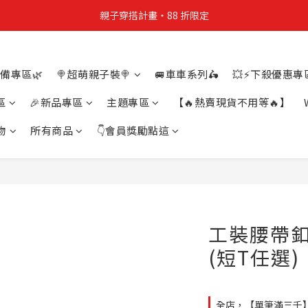
親子穿搭計畫・88 折限定
親子穿搭計畫・88 折限定
貼身補貨計畫  任選 6 件 $888
備專區🌿
🍭超萌親子裝🍭
🚐車車系列🛵
💥⚡下殺優惠專區
買4件短T送雨傘☂️！【這把傘，大概率不是你在撐☂️】
區
🎉新品專區
主題專區
【🔥熱賣現貨不用等🔥】
親子穿搭計畫・88 折限定
物
所有商品
👇會員獎勵點這
工裝腰帶釦
(短T任選)
全店，【單筆滿三千