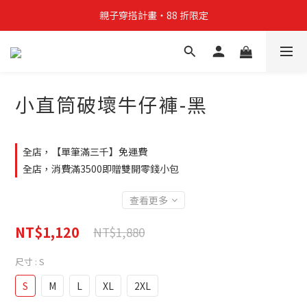
親子穿搭計畫・88 折限定
親子穿搭計畫・88 折限定
貼身補貨計畫  任選 6 件 $888
買4件短T送雨傘☂️！【這把傘，大概率不是你在撐☂️】
小直筒破壞牛仔褲-黑
親子穿搭計畫・88 折限定
全店，【單筆滿三千】免運費
全店，消費滿3500即贈雙開零錢小包
查看更多
NT$1,120
NT$1,880
尺寸
: S
S
M
L
XL
2XL