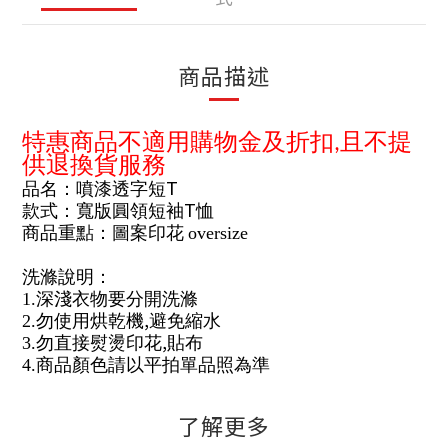
商品描述
特惠商品不適用購物金及折扣
且不提
,
供退換貨服務
T
品名：噴漆透字短
T
款式：寬版圓領短袖
恤
商品重點：圖案印花
oversize
洗滌說明：
1.
深淺衣物要分開洗滌
,
2.
勿使用烘乾機
避免縮水
,
3.
勿直接熨燙印花
貼布
4.
商品顏色請以平拍單品照為準
了解更多