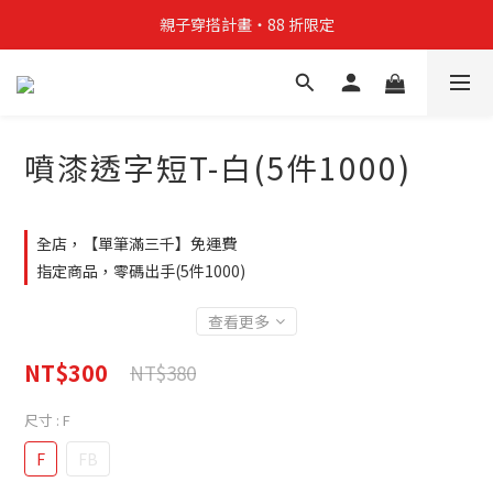
親子穿搭計畫・88 折限定
親子穿搭計畫・88 折限定
貼身補貨計畫  任選 6 件 $888
買4件短T送雨傘☂️！【這把傘，大概率不是你在撐☂️】
噴漆透字短T-白(5件1000)
親子穿搭計畫・88 折限定
全店，【單筆滿三千】免運費
指定商品，零碼出手(5件1000)
查看更多
NT$300
NT$380
尺寸
: F
F
FB