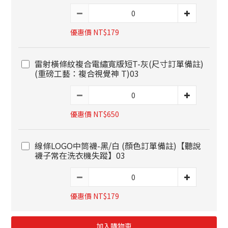
優惠價 NT$179
雷射橫條紋複合電繡寬版短T-灰(尺寸訂單備註)
(重磅工藝：複合視覺神 T)03
優惠價 NT$650
線條LOGO中筒襪-黑/白 (顏色訂單備註)【聽說
襪子常在洗衣機失蹤】03
優惠價 NT$179
加入購物車