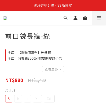
親子穿搭計畫・88 折限定
親子穿搭計畫・88 折限定
貼身補貨計畫  任選 6 件 $888
買4件短T送雨傘☂️！【這把傘，大概率不是你在撐☂️】
前口袋長褲-綠
親子穿搭計畫・88 折限定
全店，【單筆滿三千】免運費
全店，消費滿3500即贈雙開零錢小包
查看更多
NT$880
NT$1,480
尺寸
: S
S
M
L
XL
2XL