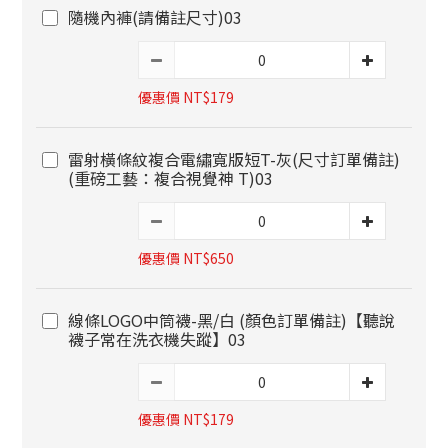
隨機內褲(請備註尺寸)03
優惠價 NT$179
雷射橫條紋複合電繡寬版短T-灰(尺寸訂單備註)
(重磅工藝：複合視覺神 T)03
優惠價 NT$650
線條LOGO中筒襪-黑/白 (顏色訂單備註)【聽說
襪子常在洗衣機失蹤】03
優惠價 NT$179