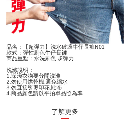
N01
品名：【超彈力】洗水破壞牛仔長褲
款式：彈性刷色牛仔長褲
商品重點：水洗刷色 超彈力
洗滌說明
：
1.
深淺衣物要分開洗滌
2.
勿使用烘乾機
,
避免縮水
3.
勿直接熨燙印花
,
貼布
4.
商品顏色請以平拍單品照為準
了解更多