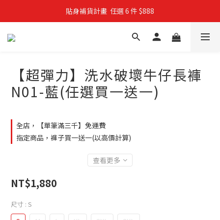
貼身補貨計畫  任選 6 件 $888
親子穿搭計畫・88 折限定
買4件短T送雨傘☂️！【這把傘，大概率不是你在撐☂️】
親子穿搭計畫・88 折限定
【超彈力】洗水破壞牛仔長褲
N01-藍(任選買一送一)
全店，【單筆滿三千】免運費
指定商品，褲子買一送一(以高價計算)
查看更多
NT$1,880
尺寸
: S