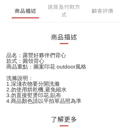
送貨及付款方
商品描述
顧客評價
式
商品描述
品名：露營好夥伴們背心
款式：圓領背心
商品重點：圖案印花
outdoor
風格
洗滌說明：
1.
深淺衣物要分開洗滌
2.
勿使用烘乾機
,
避免縮水
3.
勿直接熨燙印花
,
貼布
4.
商品顏色請以平拍單品照為準
了解更多