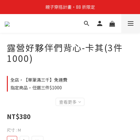
親子穿搭計畫・88 折限定
親子穿搭計畫・88 折限定
貼身補貨計畫  任選 6 件 $888
買4件短T送雨傘☂️！【這把傘，大概率不是你在撐☂️】
露營好夥伴們背心-卡其(3件
親子穿搭計畫・88 折限定
1000)
全店，【單筆滿三千】免運費
指定商品，任選三件$1000
查看更多
NT$380
尺寸
: M