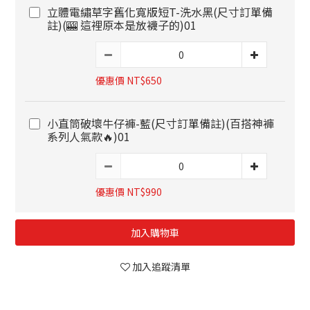
立體電繡草字舊化寬版短T-洗水黑(尺寸訂單備
註)(🎰 這裡原本是放襪子的)01
優惠價 NT$650
小直筒破壞牛仔褲-藍(尺寸訂單備註)(百搭神褲
系列人氣款🔥)01
優惠價 NT$990
加入購物車
加入追蹤清單