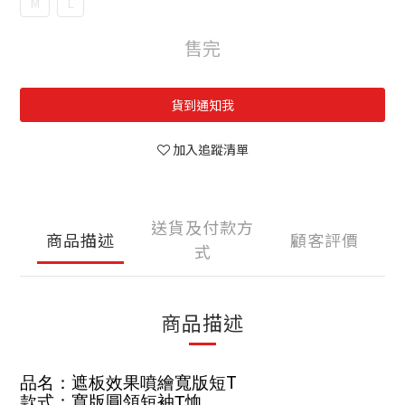
M
L
售完
貨到通知我
加入追蹤清單
送貨及付款方
商品描述
顧客評價
式
商品描述
T
品名：遮板效果噴繪寬版短
款式：寬版圓領短袖
T
恤