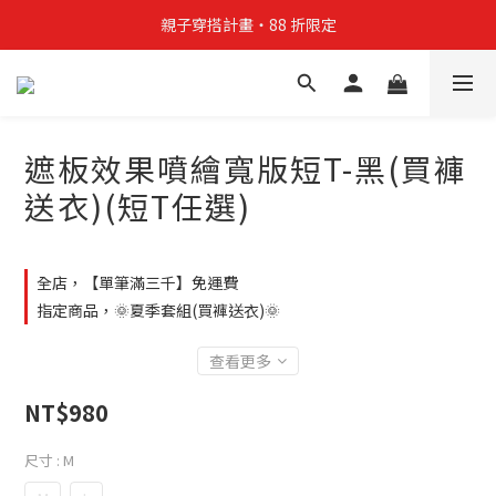
親子穿搭計畫・88 折限定
親子穿搭計畫・88 折限定
貼身補貨計畫  任選 6 件 $888
買4件短T送雨傘☂️！【這把傘，大概率不是你在撐☂️】
遮板效果噴繪寬版短T-黑(買褲
親子穿搭計畫・88 折限定
送衣)(短T任選)
全店，【單筆滿三千】免運費
指定商品，🌞夏季套組(買褲送衣)🌞
查看更多
NT$980
尺寸
: M