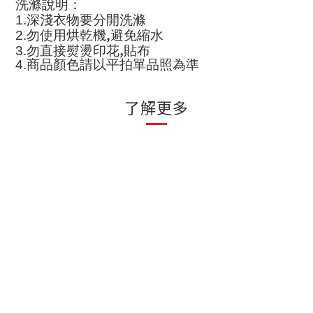
洗滌說明
：
1.
深淺衣物要分開洗滌
,
2.
勿使用烘乾機
避免縮水
,
3.
勿直接熨燙印花
貼布
4.
商品顏色請以平拍單品照為準
了解更多