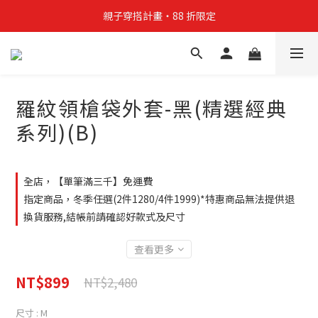
親子穿搭計畫・88 折限定
親子穿搭計畫・88 折限定
貼身補貨計畫  任選 6 件 $888
買4件短T送雨傘☂️！【這把傘，大概率不是你在撐☂️】
羅紋領槍袋外套-黑(精選經典
親子穿搭計畫・88 折限定
系列)(B)
全店，【單筆滿三千】免運費
指定商品，冬季任選(2件1280/4件1999)*特惠商品無法提供退
換貨服務,結帳前請確認好款式及尺寸
查看更多
NT$899
NT$2,480
尺寸
: M